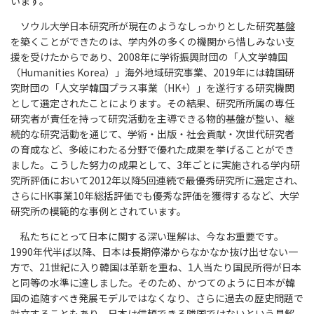
います。
ソウル大学日本研究所が現在のようなしっかりとした研究基盤
を築くことができたのは、学内外の多くの機関から惜しみない支
援を受けたからであり、2008年に学術振興財団の「人文学韓国
（Humanities Korea）」海外地域研究事業、2019年には韓国研
究財団の「人文学韓国プラス事業（HK+）」を遂行する研究機関
として選定されたことによります。その結果、研究所所属の専任
研究者が責任を持って研究活動を主導できる物的基盤が整い、継
続的な研究活動を通じて、学術・出版・社会貢献・次世代研究者
の育成など、多岐にわたる分野で優れた成果を挙げることができ
ました。こうした努力の成果として、3年ごとに実施される学内研
究所評価において2012年以降5回連続で最優秀研究所に選定され、
さらにHK事業10年総括評価でも優秀な評価を獲得するなど、大学
研究所の模範的な事例とされています。
私たちにとって日本に関する深い理解は、今なお重要です。
1990年代半ば以降、日本は長期停滞からなかなか抜け出せない一
方で、21世紀に入り韓国は革新を重ね、1人当たり国民所得が日本
と同等の水準に達しました。そのため、かつてのように日本が韓
国の追随すべき発展モデルではなくなり、さらに過去の歴史問題で
対立することもあり、日本は信頼できる隣国ではないという見解