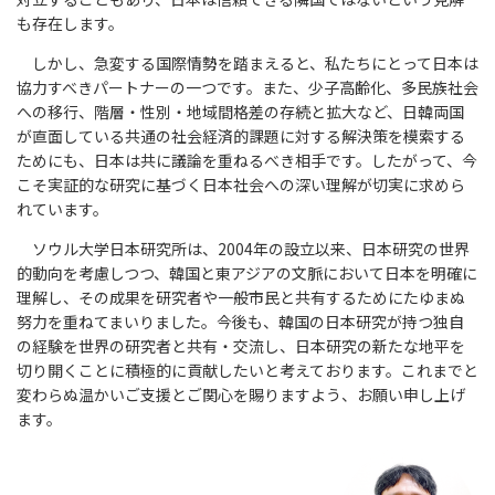
も存在します。
しかし、急変する国際情勢を踏まえると、私たちにとって日本は
協力すべきパートナーの一つです。また、少子高齢化、多民族社会
への移行、階層・性別・地域間格差の存続と拡大など、日韓両国
が直面している共通の社会経済的課題に対する解決策を模索する
ためにも、日本は共に議論を重ねるべき相手です。したがって、今
こそ実証的な研究に基づく日本社会への深い理解が切実に求めら
れています。
ソウル大学日本研究所は、2004年の設立以来、日本研究の世界
的動向を考慮しつつ、韓国と東アジアの文脈において日本を明確に
理解し、その成果を研究者や一般市民と共有するためにたゆまぬ
努力を重ねてまいりました。今後も、韓国の日本研究が持つ独自
の経験を世界の研究者と共有・交流し、日本研究の新たな地平を
切り開くことに積極的に貢献したいと考えております。これまでと
変わらぬ温かいご支援とご関心を賜りますよう、お願い申し上げ
ます。