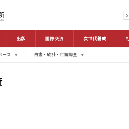
出版
国際交流
次世代養成
ベース
白書・統計・世論調査
▼
▼
査