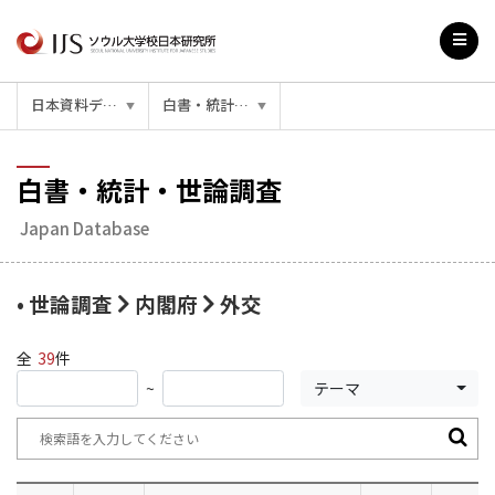
日本資料データベース
白書・統計・世論調査
▼
▼
白書・統計・世論調査
Japan Database
• 世論調査
内閣府
外交
全
39
件
テーマ
~