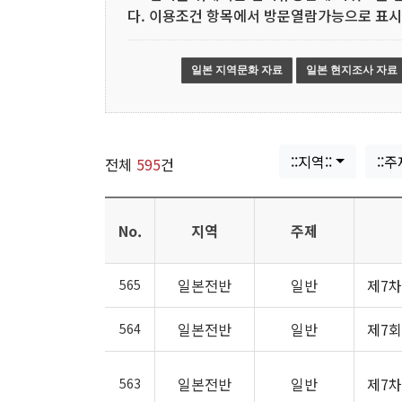
다. 이용조건 항목에서 방문열람가능으로 표시
일본 지역문화 자료
일본 현지조사 자료
::지역::
::주
전체
595
건
No.
지역
주제
일본전반
일반
제7차
565
일본전반
일반
제7회
564
일본전반
일반
제7차
563