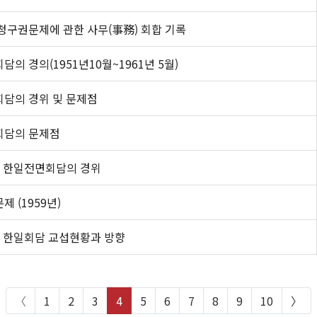
청구권문제에 관한 사무(事務) 회합 기록
담의 경의(1951년10월~1961년 5월)
담의 경위 및 문제점
회담의 문제점
 한일전면회담의 경위
제 (1959년)
 한일회담 교섭현황과 방향
〈
1
2
3
4
5
6
7
8
9
10
〉