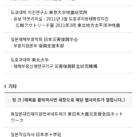
도쿄대학 지진연구소 東京大学地震研究所
-
공보 아웃리치실 : 2011년 3월 도호쿠지방태평양지진
広報アウトリーチ室 2011年3月 東北地方太平洋沖地震
일본재해부흥학회 日本災害復興学会
-
부흥지원본부 復興支援本部
도호쿠대학 東北大学
-
재해부흥신생연구기구 災害復興新生研究機構
기타
링 크 (제목을 클릭하시면 새창으로 해당 웹사이트가 열립니다.)
동일본대진재지원전국네트워크 東日本大震災支援全国ネット
ワーク
일본적십자사 日本赤十字社