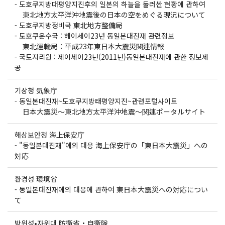
-
도호쿠지방대평양지진후의 일본의 하늘을 둘러싼 현황에 관하여
東北地方太平洋沖地震後の日本の空をめぐる現況について
-
도호쿠지방정비국 東北地方整備局
-
도호쿠운수국 : 헤이세이23년 동일본대진재 관련정보
東北運輸局：平成23年東日本大震災関連情報
-
국토지리원 : 제이세이23년(2011년)동일본대진재에 관한 정보제
공
기상청 気象庁
-
동일본대진재~도호쿠지방태평양지진~관련포털사이트
日本大震災〜東北地方太平洋沖地震〜関連ポータルサイト
해상보안청 海上保安庁
-
"동일본대진재"에의 대응 海上保安庁の「東日本大震災」への
対応
환경성 環境省
-
동일본대진재에의 대응에 관하여 東日本大震災への対応につい
て
방위성•자위대 防衛省・自衛隊