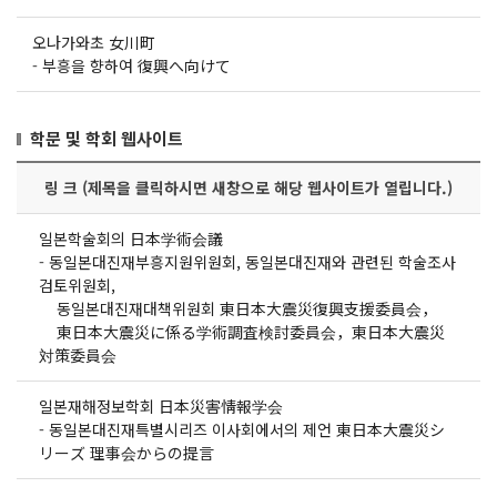
오나가와초 女川町
-
부흥을 향하여 復興へ向けて
학문 및 학회 웹사이트
링 크 (제목을 클릭하시면 새창으로 해당 웹사이트가 열립니다.)
일본학술회의 日本学術会議
-
동일본대진재부흥지원위원회, 동일본대진재와 관련된 학술조사
검토위원회,
동일본대진재대책위원회 東日本大震災復興支援委員会，
東日本大震災に係る学術調査検討委員会，東日本大震災
対策委員会
일본재해정보학회 日本災害情報学会
-
동일본대진재특별시리즈 이사회에서의 제언 東日本大震災シ
リーズ 理事会からの提言