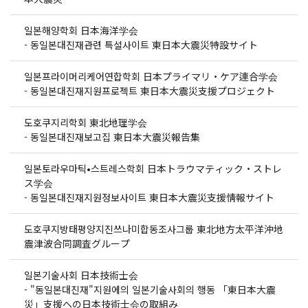
일본해양학회 日本海洋学会
-
동일본대진재관련 특설사이트 東日本大震災特設サイト
일본프라이머리케어연합학회 日本プライマリ・ケア連合学会
-
동일본대진재지원프로젝트 東日本大震災支援プロジェクト
도호쿠지리학회 東北地理学会
-
동일본대진재보고집 東日本大震災報告集
일본토라우마틱•스트레스학회 日本トラウマティック・ストレ
ス学会
-
동일본대진재지원정보사이트 東日本大震災支援情報サイト
도호쿠지방태평양지진쓰나미합동조사그룹 東北地方太平洋沖地
震津波合同調査グループ
일본기술사회 日本技術士会
-
"동일본대진재"지원에의 일본기술사회의 행동 「東日本大震
災」支援への日本技術士会の取組み