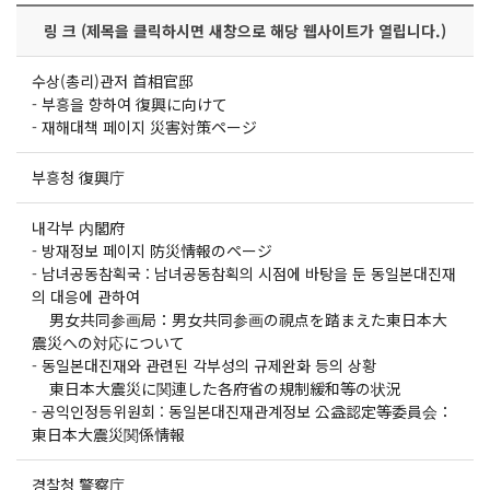
링 크 (제목을 클릭하시면 새창으로 해당 웹사이트가 열립니다.)
수상(총리)관저 首相官邸
-
부흥을 향하여 復興に向けて
-
재해대책 페이지 災害対策ページ
부흥청 復興庁
내각부 内閣府
-
방재정보 페이지 防災情報のページ
-
남녀공동참획국 : 남녀공동참획의 시점에 바탕을 둔 동일본대진재
의 대응에 관하여
男女共同参画局：男女共同参画の視点を踏まえた東日本大
震災への対応について
-
동일본대진재와 관련된 각부성의 규제완화 등의 상황
東日本大震災に関連した各府省の規制緩和等の状況
-
공익인정등위원회 : 동일본대진재관계정보 公益認定等委員会：
東日本大震災関係情報
경찰청 警察庁