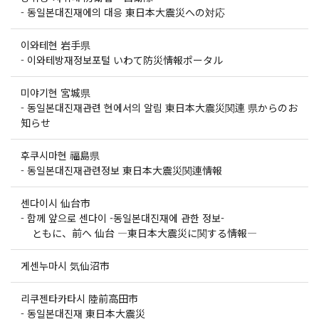
-
동일본대진재에의 대응 東日本大震災への対応
이와테현 岩手県
-
이와테방재정보포털 いわて防災情報ポータル
미야기현 宮城県
-
동일본대진재관련 현에서의 알림 東日本大震災関連 県からのお
知らせ
후쿠시마현 福島県
-
동일본대진재관련정보 東日本大震災関連情報
센다이시 仙台市
-
함께 앞으로 센다이 -동일본대진재에 관한 정보-
ともに、前へ 仙台 ―東日本大震災に関する情報―
게센누마시 気仙沼市
리쿠젠타카타시 陸前高田市
-
동일본대진재 東日本大震災