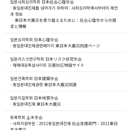
일본사회심리학회 日本社会心理学会
-
동일본대진재를 넘어가기 위하여 : 사회심리학에서부터의 제언
과 정보
東日本大震災を乗り越えるために：社会心理学からの提
言と情報
일본심리학회 日本心理学会
-
동일본대진재관련페이지 東日本大震災関連ページ
일본리스크연구학회 日本リスク研究学会
-
재해대응특설사이트 災害対応特設サイト
일본건축학회 日本建築学会
-
동일본대진재관련 東日本大震災関連
일본지질학회 日本地質学会
-
동일본대진재 東日本大震災
토목학회 土木学会
-
사회지원부문 : 2011동일본대진재 社会支援部門：2011東日
本大震災