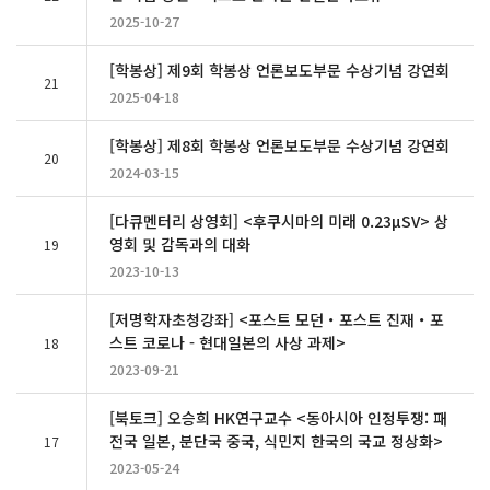
2025-10-27
[학봉상] 제9회 학봉상 언론보도부문 수상기념 강연회
21
2025-04-18
[학봉상] 제8회 학봉상 언론보도부문 수상기념 강연회
20
2024-03-15
[다큐멘터리 상영회] <후쿠시마의 미래 0.23μSV> 상
영회 및 감독과의 대화
19
2023-10-13
[저명학자초청강좌] <포스트 모던・포스트 진재・포
스트 코로나 - 현대일본의 사상 과제>
18
2023-09-21
[북토크] 오승희 HK연구교수 <동아시아 인정투쟁: 패
전국 일본, 분단국 중국, 식민지 한국의 국교 정상화>
17
2023-05-24