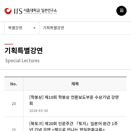
특별강연
기획특별강연
▼
기획특별강연
Special Lectures
No.
제목
[학봉상] 제10회 학봉상 언론보도부문 수상기념 강연
회
23
2026-03-20
[북토크] 제20회 인문주간 『토지』일본어 완간 1주
년 기념 강연 <책으로 만나는 한일문화교류>
22