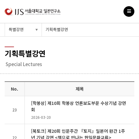
특별강연
기획특별강연
▼
기획특별강연
Special Lectures
No.
제목
[학봉상] 제10회 학봉상 언론보도부문 수상기념 강연
회
23
2026-03-20
[북토크] 제20회 인문주간 『토지』일본어 완간 1주
년 기념 강연 <책으로 만나는 한일문화교류>
22