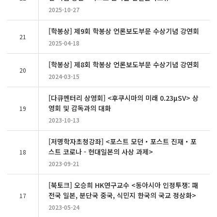
2025-10-27
[학봉상] 제9회 학봉상 언론보도부문 수상기념 강연회
21
2025-04-18
[학봉상] 제8회 학봉상 언론보도부문 수상기념 강연회
20
2024-03-15
[다큐멘터리 상영회] <후쿠시마의 미래 0.23μSV> 상
영회 및 감독과의 대화
19
2023-10-13
[저명학자초청강좌] <포스트 모던・포스트 진재・포
스트 코로나 - 현대일본의 사상 과제>
18
2023-09-21
[북토크] 오승희 HK연구교수 <동아시아 인정투쟁: 패
전국 일본, 분단국 중국, 식민지 한국의 국교 정상화>
17
2023-05-24