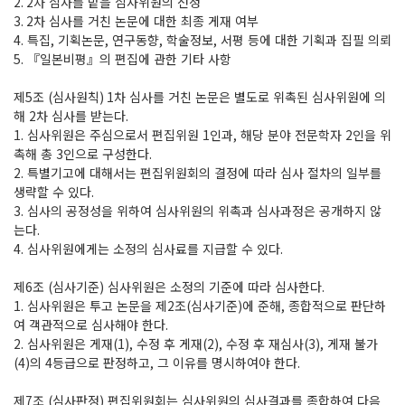
2. 2
차 심사를 맡을 심사위원의 선정
3. 2
차 심사를 거친 논문에 대한 최종 게재 여부
4.
특집
,
기획논문
,
연구동향
,
학술정보
,
서평 등에 대한 기획과 집필 의뢰
5.
『
일본비평
』
의 편집에 관한 기타 사항
제
5
조
(
심사원칙
) 1
차 심사를 거친 논문은 별도로 위촉된 심사위원에 의
해
2
차 심사를 받는다
.
1.
심사위원은 주심으로서 편집위원
1
인과
,
해당 분야 전문학자
2
인을 위
촉해 총
3
인으로 구성한다
.
2.
특별기고에 대해서는 편집위원회의 결정에 따라 심사 절차의 일부를
생략할 수 있다
.
3.
심사의 공정성을 위하여 심사위원의 위촉과 심사과정은 공개하지 않
는다
.
4.
심사위원에게는 소정의 심사료를 지급할 수 있다
.
제
6
조
(
심사기준
)
심사위원은 소정의 기준에 따라 심사한다
.
1.
심사위원은 투고 논문을 제
2
조
(
심사기준
)
에 준해
,
종합적으로 판단하
여 객관적으로 심사해야 한다
.
2.
심사위원은 게재
(1),
수정 후 게재
(2),
수정 후 재심사
(3),
게재 불가
(4)
의
4
등급으로 판정하고
,
그 이유를 명시하여야 한다
.
제
7
조
(
심사판정
)
편집위원회는 심사위원의 심사결과를 종합하여 다음