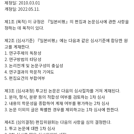
제정일: 2010.03.01
개정일
: 2022.05.11.
제
1
조
(
목적
)
이 규정은
『
일본비평
』
의 편집과 논문심사에 관한 사항을
정하는 데 목적이 있다
.
제
2
조
(
심사기준
)
『
일본비평
』
에는 다음과 같은 심사기준에 합당한 원
고를 게재한다
.
1.
연구주제의 독창성
2.
연구방법의 타당성
3.
논리전개 및 논문구성의 충실성
4.
연구결과의 학문적 기여도
5.
편집요건의 부합여부
제
3
조
(
심사과정
)
투고된 논문은 다음의 심사절차를 거쳐 게재된다
.
1.
분야
,
형식
,
분량 등의 적합성 여부를 검토하는
1
차 심사
2.
내용의 학문성을 종합하여 게재 여부를 평가하는
2
차 심사
3.
논문 이외의 글은 특별한 경우를 제외하고는
1
차 심사에 한한다
.
제
4
조
(
심의결정
)
편집위원회는 다음의 사항을 심의 결정한다
.
1.
투고 논문에 대한
1
차 심사