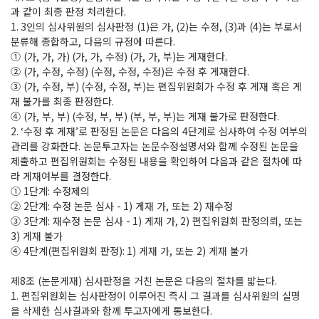
과 같이 최종 판정 처리한다
.
1. 3
인의 심사위원의 심사판정
(1)
은 가
, (2)
는 수정
, (3)
과
(4)
는 부로서
분류해 종합하고
,
다음의 규정에 따른다
.
①
(
가
,
가
,
가
) (
가
,
가
,
수정
) (
가
,
가
,
부
)
는 게재한다
.
②
(
가
,
수정
,
수정
) (
수정
,
수정
,
수정
)
은 수정 후 게재한다
.
③
(
가
,
수정
,
부
) (
수정
,
수정
,
부
)
는 편집위원회가 수정 후 게재 혹은 게
재 불가를 최종 판정한다
.
④
(
가
,
부
,
부
) (
수정
,
부
,
부
) (
부
,
부
,
부
)
는 게재 불가로 판정한다
.
2. ‘
수정 후 게재
’
로 판정된 논문은 다음의
4
단계로 심사하여 수정 여부의
관리를 강화한다
.
논문투고자는 논문수정설명서와 함께 수정된 논문을
제출하고 편집위원회는 수정된 내용을 확인하여 다음과 같은 절차에 따
라 게재여부를 결정한다
.
①
1
단계
:
수정제의
②
2
단계
:
수정 논문 심사
- 1)
게재 가
,
또는
2)
재수정
③
3
단계
:
재수정 논문 심사
- 1)
게재 가
, 2)
편집위원회 판정의뢰
,
또는
3)
게재 불가
④
4
단계
(
편집위원회 판정
): 1)
게재 가
,
또는
2)
게재 불가
제
8
조
(
논문게재
)
심사판정을 거친 논문은 다음의 절차를 밟는다
.
1.
편집위원회는 심사판정이 이루어진 즉시 그 결과를 심사위원의 실명
을 삭제한 심사결과와 함께 투고자에게 통보한다
.