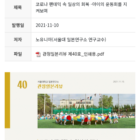
코로나 팬데믹 속 일상의 회복 -아이의 운동회를 지
제목
켜보며
발행일
2021-11-10
저자
노유니아(서울대 일본연구소 연구교수)
파일
관정일본리뷰 제40호_인쇄용.pdf