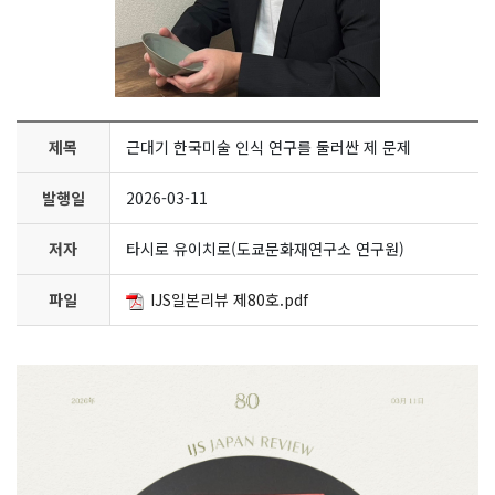
제목
근대기 한국미술 인식 연구를 둘러싼 제 문제
발행일
2026-03-11
저자
타시로 유이치로(도쿄문화재연구소 연구원)
파일
IJS일본리뷰 제80호.pdf