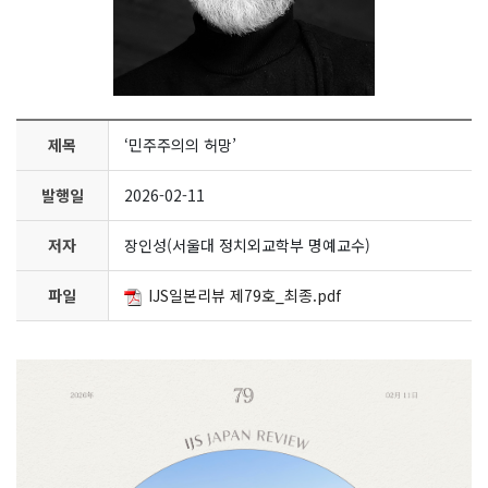
제목
‘민주주의의 허망’
발행일
2026-02-11
저자
장인성(서울대 정치외교학부 명예교수)
파일
IJS일본리뷰 제79호_최종.pdf