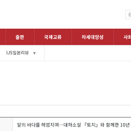
출판
국제교류
차세대양성
사
IJS일본리뷰
▼
말의 바다를 헤엄치며―대하소설 『토지』와 함께한 10년