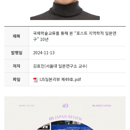
국제학술교류를 통해 본 “포스트 지역학적 일본연
제목
구” 10년
발행일
2024-11-13
저자
김효진(서울대 일본연구소 교수)
파일
IJS일본리뷰 제49호.pdf