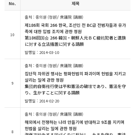
No.
제목
출처 : 중의원 (청원)/ 衆議院 (請願)
제186회 국회 266 한국, 조선인 전 BC급 전범자들과 유가
족에 대한 입법 조치에 관한 청원
10
第186回国会 266 韓国・朝鮮人元ＢＣ級戦犯者と遺族
に対する立法措置に関する請願
발행일 : 2014-03-10
출처 : 중의원 (청원)/ 衆議院 (請願)
집단적 자위권 행사는 평화헌법의 파괴이며 헌법을 지키고
살리는 일에 관한 청원
9
集団的自衛権行使は平和憲法の破壊であり、憲法を守
り、生かすことに関する請願
발행일 : 2014-02-20
출처 : 중의원 (청원)/ 衆議院 (請願)
해외에서 전쟁하는 나라 만들기에 반대하고 9조를 지키며
헌법을 살리는 일에 관한 청원
8
海外で戦争する国づくりに反対し、九条を守り、憲法