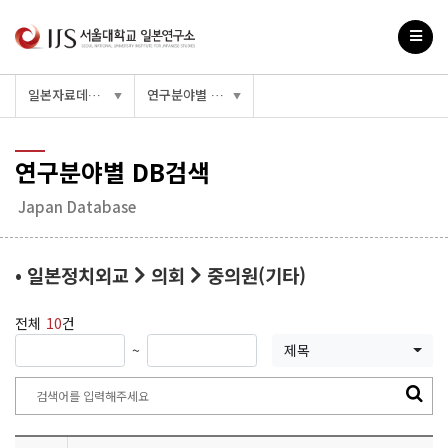
일본자료데이터베이스
연구분야별 DB검색
▼
▼
연구분야별 DB검색
Japan Database
• 일본정치외교
의회
중의원(기타)
전체
10
건
~
제목