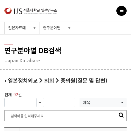
일본자료데이터베이스
연구분야별 DB검색
▼
▼
연구분야별 DB검색
Japan Database
• 일본정치외교
의회
중의원(질문 및 답변)
전체
92
건
~
제목