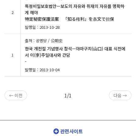
특정비밀보호법안—보도의 자유와 취재의 자유를 명확하
게 해야
2
特定秘密保護法案 「知る権利」を条文で担保
발행일 : 2013-10-28
출처 : 공명당 / 公明党
한국 개천절 기념행사 참석—야마구치(山口) 대표 식전에
서 이(李)주일대사와 간담
1
-
발행일 : 2013-10-04
1/1
← 이전
다음 →
관련사이트