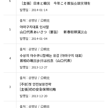
6
［主張］日本と韓国 今年こそ首脳会談実現を
발행일 : 2014-01-14
출처 : 공명당 / 公明党
야마구치대표 인사말
5
山口代表あいさつ（要旨） 新春街頭演説会
발행일 : 2014-01-04
출처 : 공명당 / 公明党
수상의 야수쿠니참배는 유감 (야마구치 대표)
4
首相の靖国参拝は残念（山口代表）
발행일 : 2013-12-27
출처 : 공명당 / 公明党
[주장]첫 안전보장전략
3
[主張]初の安全保障戦略
발행일 : 2013-12-20
출처 : 공명당 / 公明党