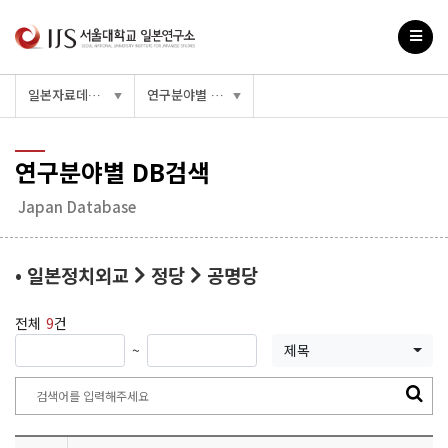
일본자료데이터베이스
연구분야별 DB검색
▼
▼
연구분야별 DB검색
Japan Database
• 일본정치외교
정당
공명당
전체
9
건
~
제목