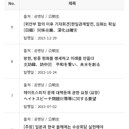
No.
제목
출처 : 공명당 / 公明党
[위안부 합의 이후 기자회견]한일관계발전, 심화는 확실
9
(日韓）関係発展、深化は確実
발행일 : 2015-12-29
출처 : 공명당 / 公明党
방한, 방중 평화를 맹세하고 미래를 만들다
8
党訪韓、訪中団 平和を誓い、未来を創る
발행일 : 2015-10-24
출처 : 공명당 / 公明党
헤이트스피치 문제 대책등에 관한 요청 (요망)
7
ヘイトスピーチ問題対策等に関する要望
발행일 : 2015-07-02
출처 : 공명당 / 公明党
[주장] 일본과 한국 올해에는 수상회담 실현해야