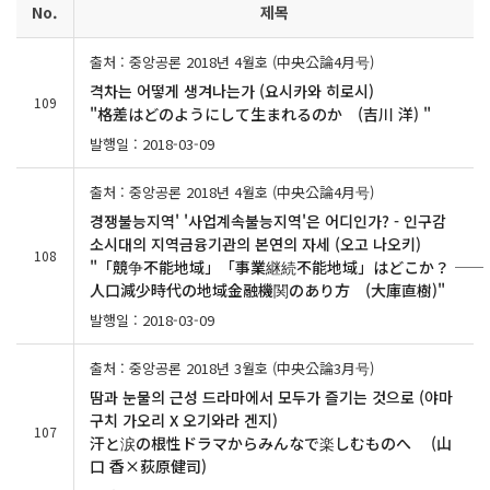
No.
제목
출처 : 중앙공론 2018년 4월호 (中央公論4月号)
격차는 어떻게 생겨나는가 (요시카와 히로시)
109
"格差はどのようにして生まれるのか (吉川 洋) "
발행일 : 2018-03-09
출처 : 중앙공론 2018년 4월호 (中央公論4月号)
경쟁불능지역' '사업계속불능지역'은 어디인가? - 인구감
소시대의 지역금융기관의 본연의 자세 (오고 나오키)
108
"「競争不能地域」「事業継続不能地域」はどこか？ ――
人口減少時代の地域金融機関のあり方 (大庫直樹)"
발행일 : 2018-03-09
출처 : 중앙공론 2018년 3월호 (中央公論3月号)
땀과 눈물의 근성 드라마에서 모두가 즐기는 것으로 (야마
구치 가오리 X 오기와라 겐지)
107
汗と涙の根性ドラマからみんなで楽しむものへ (山
口 香×荻原健司)