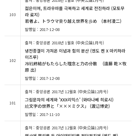
출처 : 중앙공론 2018년 1월호 (中央公論1月号)
젊은이여, 트라우마를 극복하고 세계로 전진하라 (모토무
라 료지)
103
若者よ、トラウマ乗り越え世界を歩め (本村凌二)
발행일 : 2017-12-08
출처 : 중앙공론 2018년 1월호 (中央公論1月号)
냉전종결이 가져온 이념과 힘의 분산 (엔도 켄 X 마키하라
이즈루)
102
冷戦終結がもたらした理念と力の分散 (遠藤 乾×牧
原 出)
발행일 : 2017-12-08
출처 : 중앙공론 2017년 12월호 (中央公論12月号)
그림문자의 세계와 'XXX리믹스' (와타나베 히로시)
101
絵文字の世界と「×××ミクス」 (渡辺博史)
발행일 : 2017-11-10
출처 : 중앙공론 2017년 12월호 (中央公論12月号)
역사에 뿌리를 둔 아이덴티티를 정당정치에 (엔도 켄)