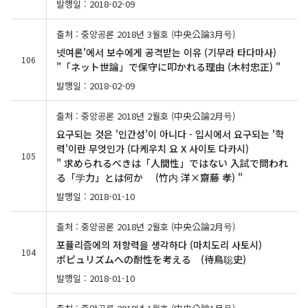
발행일 : 2018-02-09
출처 : 중앙공론 2018년 3월호 (中央公論3月号)
넷여론'에서 보수에게 공격받는 이유 (기무라 타다마사)
106
"「ネット世論」で保守に叩かれる理由 (木村忠正) "
발행일 : 2018-02-09
출처 : 중앙공론 2018년 2월호 (中央公論2月号)
요구되는 것은 '인간성'이 아니다 - 입시에서 요구되는 '학
력'이란 무엇인가 (다케우치 요 X 사이토 다카시)
105
" 求められるべきは「人間性」ではない 入試で問われ
る「学力」とは何か (竹内 洋×齋藤 孝) "
발행일 : 2018-01-10
출처 : 중앙공론 2018년 2월호 (中央公論2月号)
포퓰리즘에의 저항력을 생각하다 (마치도리 사토시)
104
ポピュリズムへの耐性を考える (待鳥聡史)
발행일 : 2018-01-10