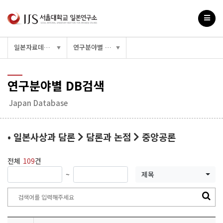
일본자료데이터베이스
연구분야별 DB검색
▼
▼
연구분야별 DB검색
Japan Database
• 일본사상과 담론
담론과 논점
중앙공론
전체
109
건
~
제목