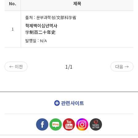
No.
제목
출처 : 문부과학성/文部科学省
학제백이십년역사
1
学制百二十年史
발행일 : N/A
1/1
← 이전
다음 →
관련사이트