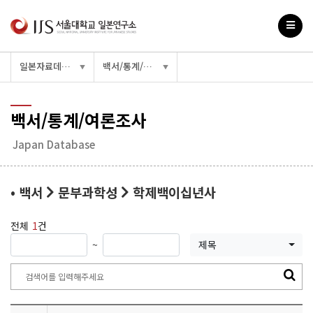
일본자료데이터베이스
백서/통계/여론조사
▼
▼
백서/통계/여론조사
Japan Database
• 백서
문부과학성
학제백이십년사
전체
1
건
~
제목