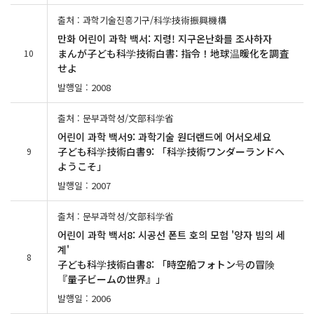
출처 : 과학기술진흥기구/科学技術振興機構
만화 어린이 과학 백서: 지령! 지구온난화를 조사하자
まんが子ども科学技術白書: 指令！地球温暖化を調査
10
せよ
발행일 : 2008
출처 : 문부과학성/文部科学省
어린이 과학 백서9: 과학기술 원더랜드에 어서오세요
子ども科学技術白書9: 「科学技術ワンダーランドへ
9
ようこそ」
발행일 : 2007
출처 : 문부과학성/文部科学省
어린이 과학 백서8: 시공선 폰트 호의 모험 '양자 빔의 세
계'
8
子ども科学技術白書8: 「時空船フォトン号の冒険
『量子ビームの世界』」
발행일 : 2006