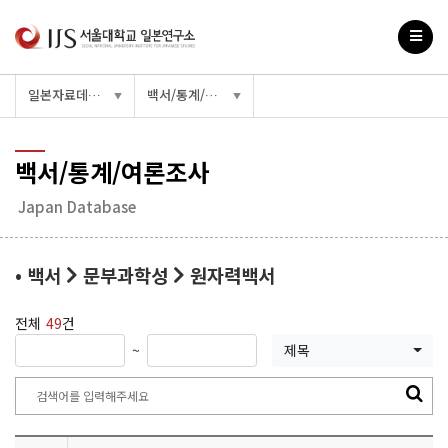
일본자료데이터베이스
백서/통계/여론조사
▼
▼
백서/통계/여론조사
Japan Database
• 백서
문부과학성
원자력백서
전체
49
건
~
제목