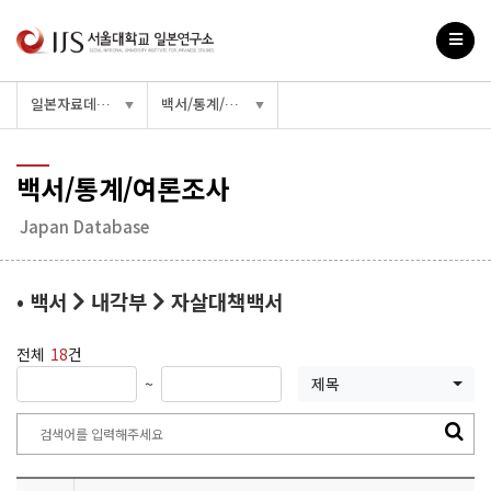
일본자료데이터베이스
백서/통계/여론조사
▼
▼
백서/통계/여론조사
Japan Database
• 백서
내각부
자살대책백서
전체
18
건
~
제목