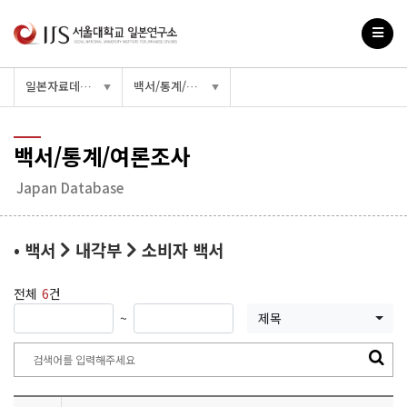
일본자료데이터베이스
백서/통계/여론조사
▼
▼
백서/통계/여론조사
Japan Database
• 백서
내각부
소비자 백서
전체
6
건
~
제목