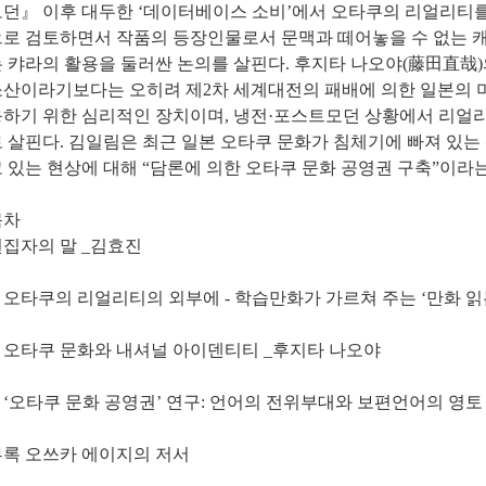
모던』 이후 대두한 ‘데이터베이스 소비’에서 오타쿠의 리얼리티를
으로 검토하면서 작품의 등장인물로서 문맥과 떼어놓을 수 없는 
는 캬라의 활용을 둘러싼 논의를 살핀다. 후지타 나오야(藤田直
소산이라기보다는 오히려 제2차 세계대전의 패배에 의한 일본의 
응하기 위한 심리적인 장치이며, 냉전·포스트모던 상황에서 리얼
 살핀다. 김일림은 최근 일본 오타쿠 문화가 침체기에 빠져 있
 있는 현상에 대해 “담론에 의한 오타쿠 문화 공영권 구축”이라
목차
편집자의 말 _김효진
. 오타쿠의 리얼리티의 외부에 - 학습만화가 가르쳐 주는 ‘만화 읽
. 오타쿠 문화와 내셔널 아이덴티티 _후지타 나오야
. ‘오타쿠 문화 공영권’ 연구: 언어의 전위부대와 보편언어의 영토
부록 오쓰카 에이지의 저서