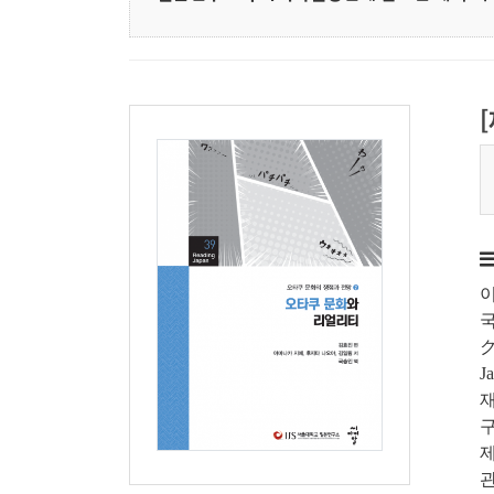
이
국
J
구
관