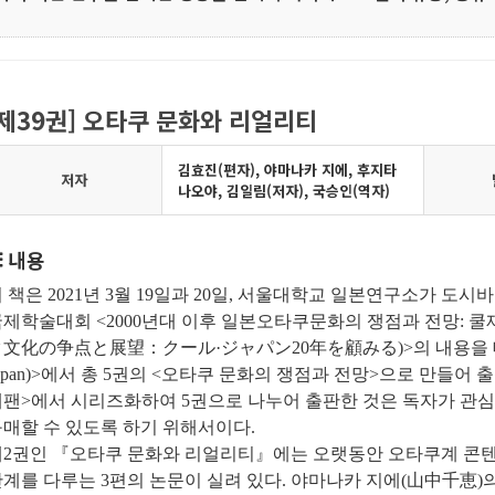
[제39권] 오타쿠 문화와 리얼리티
김효진(편자), 야마나카 지에, 후지타
저자
나오야, 김일림(저자), 국승인(역자)
내용
 책은 2021년 3월 19일과 20일, 서울대학교 일본연구소가
제학술대회 <2000년대 이후 일본오타쿠문화의 쟁점과 전망: 쿨
ク文化の争点と展望：
クール·ジャパン20年を顧みる)>의 내용을 대
apan)>에서 총 5권의 <오타쿠 문화의 쟁점과 전망>으로 만들어
재팬>에서 시리즈화하여 5권으로 나누어 출판한 것은 독자가 관심
매할 수 있도록 하기 위해서이다.
제2권인 『오타쿠 문화와 리얼리티』에는 오랫동안 오타쿠계 콘
계를 다루는 3편의 논문이 실려 있다. 야마나카 지에(山中千恵