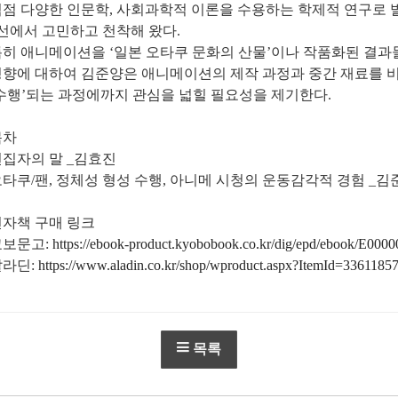
점점 다양한 인문학, 사회과학적 이론을 수용하는 학제적 연구로
선에서 고민하고 천착해 왔다.
특히 애니메이션을 ‘일본 오타쿠 문화의 산물’이나 작품화된 결
경향에 대하여 김준양은 애니메이션의 제작 과정과 중간 재료를 
수행’되는 과정에까지 관심을 넓힐 필요성을 제기한다.
목차
편집자의 말 _김효진
타쿠/팬, 정체성 형성 수행, 아니메 시청의 운동감각적 경험 _김
전자책 구매 링크
교보문고:
https://ebook-product.kyobobook.co.kr/dig/epd/ebook/E000
알라딘:
https://www.aladin.co.kr/shop/wproduct.aspx?ItemId=3361185
목록