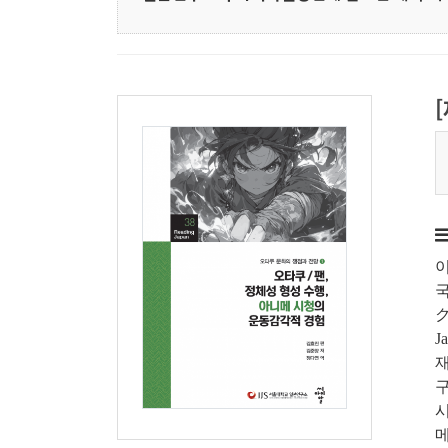
이
국
J
구
시
메