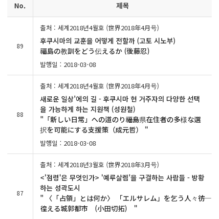
No.
제목
출처 : 세계2018년4월호 (世界2018年4月号)
후쿠시마의 교훈을 어떻게 전할까 (고토 시노부)
89
福島の教訓をどう伝えるか (後藤忍)
발행일 : 2018-03-08
출처 : 세계2018년4월호 (世界2018年4月号)
새로운 일상'에의 길 - 후쿠시마 현 거주자의 다양한 선택
을 가능하게 하는 지원책 (성원철)
88
"「新しい日常」への道のり――福島県在住者の多様な選
択を可能にする支援策（成元哲） "
발행일 : 2018-03-08
출처 : 세계2018년3월호 (世界2018年3月号)
<'점령'은 무엇인가> '예루살렘'을 구걸하는 사람들 - 방황
하는 성곽도시
87
" 〈「占領」とは何か〉 「エルサレム」を乞う人々――彷
徨える城郭都市 (小田切拓) "