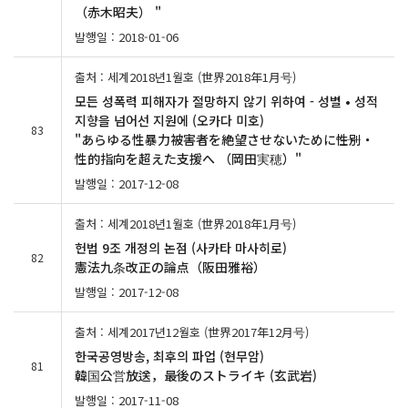
（赤木昭夫） "
발행일 : 2018-01-06
출처 : 세계2018년1월호 (世界2018年1月号)
모든 성폭력 피해자가 절망하지 않기 위하여 - 성별 • 성적
지향을 넘어선 지원에 (오카다 미호)
83
"あらゆる性暴力被害者を絶望させないために――性別・
性的指向を超えた支援へ （岡田実穂）"
발행일 : 2017-12-08
출처 : 세계2018년1월호 (世界2018年1月号)
헌법 9조 개정의 논점 (사카타 마사히로)
82
憲法九条改正の論点（阪田雅裕）
발행일 : 2017-12-08
출처 : 세계2017년12월호 (世界2017年12月号)
한국공영방송, 최후의 파업 (현무암)
81
韓国公営放送，最後のストライキ (玄武岩)
발행일 : 2017-11-08