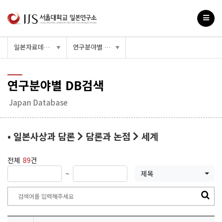
일본자료데이터베이스
연구분야별 DB검색
▼
▼
연구분야별 DB검색
Japan Database
• 일본사상과 담론
담론과 논점
세계
전체
89
건
~
제목