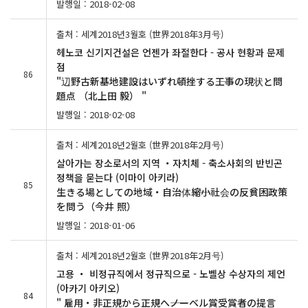
발행일 : 2018-02-08
출처 : 세계2018년3월호 (世界2018年3月号)
헤노코 신기지건설은 언젠가 좌절한다 - 공사 현황과 문제
점
86
"辺野古新基地建設はいずれ頓挫する――工事の現状と問
題点 （北上田 毅） "
발행일 : 2018-02-08
출처 : 세계2018년2월호 (世界2018年2月号)
살아가는 장소로서의 지역 ・자치체 - 축소사회의 반빈곤
정책을 묻는다 (이마이 아키라)
85
生きる場としての地域・自治体――縮小社会の反貧困政策
を問う（今井 照）
발행일 : 2018-01-06
출처 : 세계2018년2월호 (世界2018年2月号)
고용 ・ 비정규직에서 정규직으로 - 노벨상 수상자의 제언
(아카기 아키오)
84
" 雇用・非正規から正規へ――ノーベル賞受賞者の提言