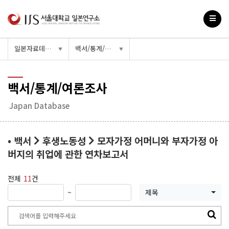
일본자료데이터베이스
백서/통계/여론조사
▼
▼
백서/통계/여론조사
Japan Database
• 백서
후생노동성
모자가정 어머니와 부자가정 아
버지의 취업에 관한 연차보고서
전체
11
건
~
제목