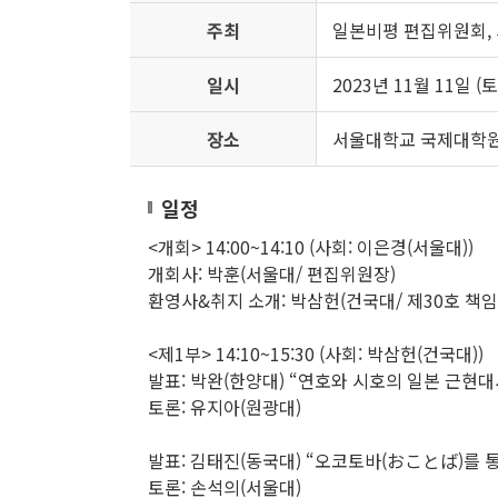
주최
일본비평 편집위원회,
일시
2023년 11월 11일 (토)
장소
서울대학교 국제대학원(1
일정
<개회> 14:00~14:10 (사회: 이은경(서울대))
개회사: 박훈(서울대/ 편집위원장)
환영사&취지 소개: 박삼헌(건국대/ 제30호 책
<제1부> 14:10~15:30 (사회: 박삼헌(건국대))
발표: 박완(한양대) “연호와 시호의 일본 근현대
토론: 유지아(원광대)
발표: 김태진(동국대) “오코토바(おことば)를 통
토론: 손석의(서울대)