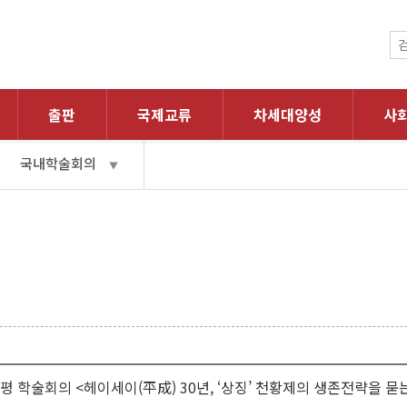
출판
국제교류
차세대양성
사
국내학술회의
▼
평 학술회의 <헤이세이(平成) 30년, ‘상징’ 천황제의 생존전략을 묻