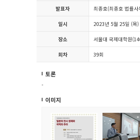
발표자
최종호(최종호 법률사
일시
2023년 5월 25일 (목) 
장소
서울대 국제대학원(140
회차
39회
토론
-
이미지