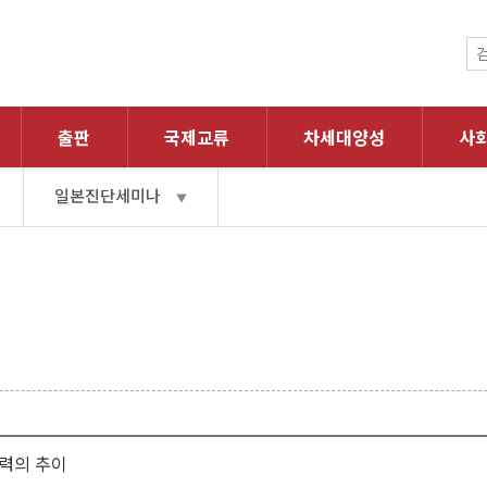
출판
국제교류
차세대양성
사
일본진단세미나
▼
력의 추이