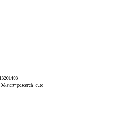
013201408
10&start=pcsearch_auto