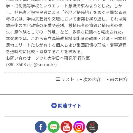
学・旧制高等学校というエリート意識で束ねようとした。しか
し、植民者／被植民者による「外地／植民地」をめぐる異なる思
考様式は、学内文芸誌や文壇において衝突を繰り返し、それは解
放直後の同化政策の矛盾や差別、被植民者の憤怒と植民者の喪
失、原体験としての「外地」など、多様な記憶へと転換された。
本発表では、これら官立高等教育機関出身の韓国・台湾・日本植
民地エリートたちが有する個人および集団記憶の形成・変容過程
を通時的に比較・考察することを試みる。
お問い合わせ：ソウル大学日本研究所 行政室
(880-8503 / ijs@snu.ac.kr)
リスト
次の内容
前の内容
l
l
関連サイト