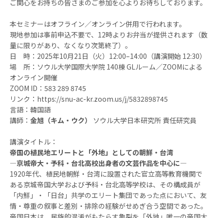
ご関心をお持ちの皆さまのご参加を心よりお待ちしております。
本セミナーはオフライン／オンライン併用で行われます。
現地参加は事前申込不要で、12時よりお弁当が提供されます（数
量に限りがあり、なくなり次第終了）。
日 時：2025年10月21日（火）12:00–14:00（講演開始 12:30）
場 所：ソウル大学国際大学院 140棟 GLルーム／ZOOMによる
オンライン開催
ZOOM ID：583 289 8745
リンク：https://snu-ac-kr.zoom.us/j/5832898745
言語：韓国語
講師：
金旭（キム・ウク）
ソウル大学日本研究所 責任研究員
講演タイトル：
帝国の植民地エリートと「外地」としての朝鮮・台湾
―京城帝大・予科・台北高校出身者の文芸作品を中心に―
1920年代、植民地朝鮮・台湾に設置された官立高等教育機関で
ある京城帝国大学および予科・台北高等学校は、その構成員が
「内鮮」・「日台」共学のエリート集団であった点において、友
情・尊重の叙事と差別・排除の経験がせめぎ合う空間であった。
帝国日本は、民族的混淆がもたらす亀裂を「外地」唯一の帝国大