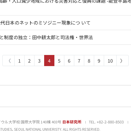
ー<超高齢・人口減少地域における災害対応と復興の課題 -能登半
望――現代日本のネットのミソジニー現象につ いて
法権と制度の独立：田中耕太郎と司法権・世界法
〈
1
2
3
4
5
6
7
8
9
10
〉
ソウル大学校 国際大学院 140棟 403号
日本研究所
TEL. +82-2-880-8503
l
l
UDIES, SEOUL NATIONAL UNIVERISTY. ALL RIGHTS RESERVED.