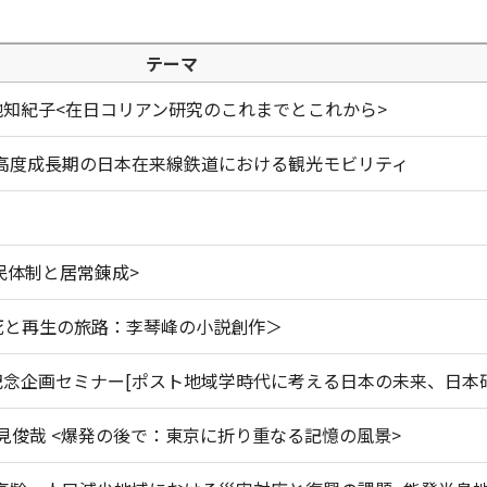
テーマ
)伊地知紀子<在日コリアン研究のこれまでとこれから>
スト高度成長期の日本在来線鉄道における観光モビリティ
健民体制と居常錬成>
ー＜死と再生の旅路：李琴峰の小説創作＞
記念企画セミナー[ポスト地域学時代に考える日本の未来、日本
) 吉見俊哉 <爆発の後で：東京に折り重なる記憶の風景>