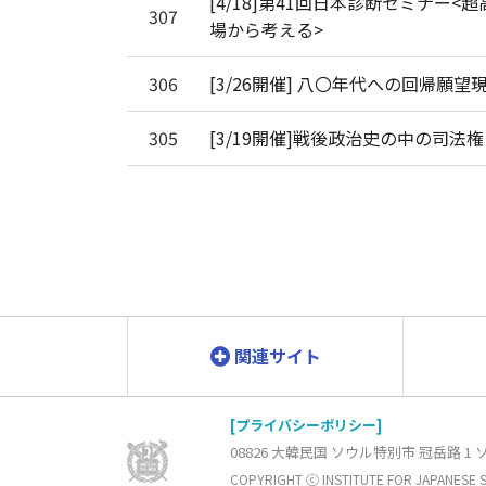
[4/18]第41回日本診断セミナ
307
場から考える>
306
[3/26開催] 八〇年代への回帰願
305
[3/19開催]戦後政治史の中の司
関連サイト
[プライバシーポリシー]
08826 大韓民国 ソウル特別市 冠岳路 1
COPYRIGHT ⓒ INSTITUTE FOR JAPANESE ST