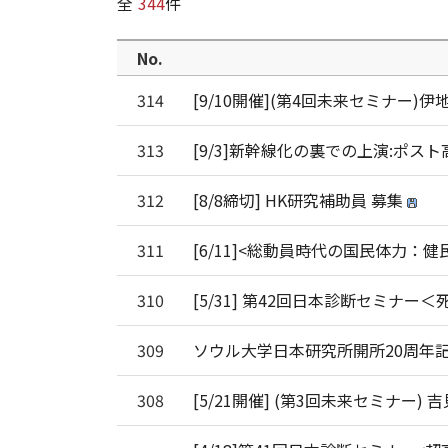
全
344
件
No.
314
[9/10開催](第4回未来セミナー
313
[9/3]新幹線化の裏での上演:ポ
312
[8/8締切] HK研究補助員 募集
311
[6/11]<総動員時代の国民体力：
310
[5/31] 第42回日本診断セミナ
309
ソウル大学日本研究所開所20周年
308
[5/21開催] (第3回未来セミナー