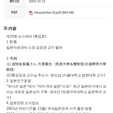
発行日
2003-10-15
PDF
Newsletter19.pdf (805 KB)
内容
제19호 뉴스레터 (특집호)
1. 訃告
일본자료센터 소장 김장권 교수 별세
2. 弔詞
(1) 哀悼金長權さん-大濱徹也（筑波大學名譽敎授/北海學院大學
敎授）
(2) 故김장권 교수님 추도사 -한인섭 (서울대학교 법학대학 교수)
3. 일본연구동향
"하나의 일본"에서 "여러 개의 일본"으로? : 최근 일본연구에서 보
이는 새로운 일본상의 구축 -권숙인 (숙명여자대학교 일본학과 교
수)
4. 일본관련 도서정보
2002년 하반기(7월-12월) 국내일본관계 서적 출판 동향