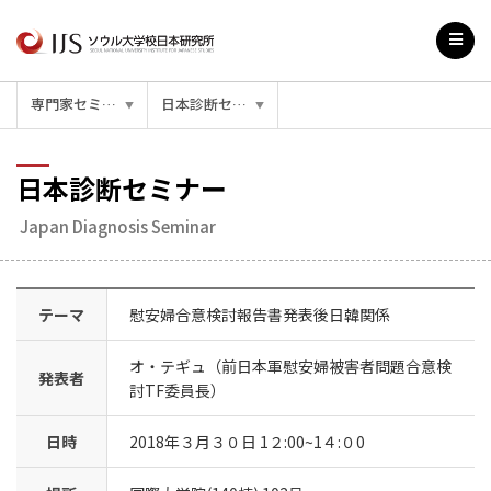
専門家セミナー
日本診断セミナー
▼
▼
日本診断セミナー
Japan Diagnosis Seminar
テーマ
慰安婦合意検討報告書発表後日韓関係
オ・テギュ（前日本軍慰安婦被害者問題合意検
発表者
討TF委員長）
日時
2018年３月３０日 1２:00~1４:０0