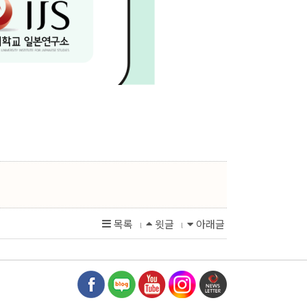
목록
윗글
아래글
l
l