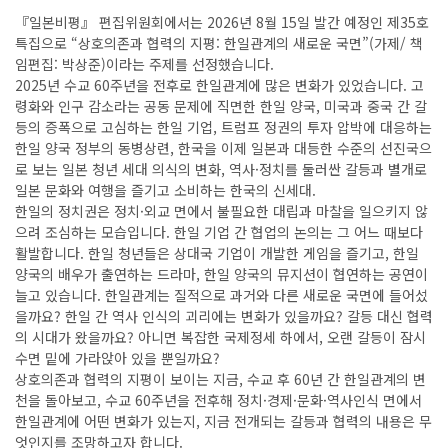
『일본비평』 편집위원회에서는 2026년 8월 15일 발간 예정인 제35호
특집으로 “상호의존과 협력의 지평: 한일관계의 새로운 국면”(가제/ 책
임편집: 박상준)이라는 주제를 선정했습니다.
2025년 수교 60주년을 전후로 한일관계에 많은 변화가 있었습니다. 고
령화와 인구 감소라는 공동 문제에 직면한 한일 양국, 미국과 중국 간 갈
등의 증폭으로 고심하는 한일 기업, 트럼프 정권의 투자 압박에 대응하는
한일 양국 정부의 동병상련, 한국을 이제 일본과 대등한 수준의 선진국으
로 보는 일본 청년 세대 의식의 변화, 역사·정치를 둘러싼 갈등과 별개로
일본 문화와 여행을 즐기고 소비하는 한국의 신세대.
한일의 정치권은 정치·외교 면에서 불필요한 대립과 마찰을 일으키지 않
으려 조심하는 모습입니다. 한일 기업 간 협업의 논의는 그 어느 때보다
활발합니다. 한일 청년들은 상대국 기업이 개발한 게임을 즐기고, 한일
양국의 배우가 출연하는 드라마, 한일 양국의 뮤지션이 협연하는 공연이
늘고 있습니다. 한일관계는 질적으로 과거와 다른 새로운 국면에 들어섰
을까요? 한일 간 역사 인식의 괴리에는 변화가 있을까요? 갈등 대신 협력
의 시대가 왔을까요? 아니면 복잡한 국제정세 하에서, 오랜 갈등이 잠시
수면 밑에 가라앉아 있을 뿐일까요?
상호의존과 협력의 지평이 보이는 지금, 수교 후 60년 간 한일관계의 변
천을 돌아보고, 수교 60주년을 전후해 정치·경제·문화·역사인식 면에서
한일관계에 어떤 변화가 있는지, 지금 전개되는 갈등과 협력의 내용은 무
엇인지를 조망하고자 합니다.