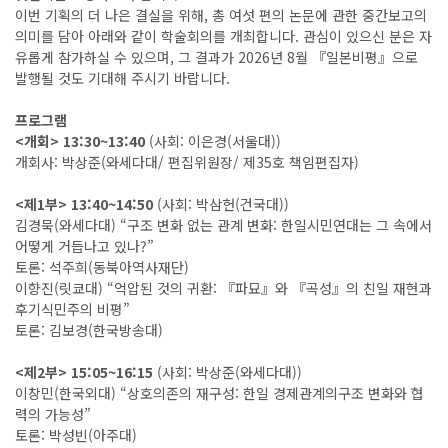
이번 기획의 더 나은 결실을 위해, 총 여섯 편의 논문에 관한 중간보고의
의미를 담아 아래와 같이 학술회의를 개최합니다. 관심이 있으신 분은 자
유롭게 참가하실 수 있으며, 그 결과가 2026년 8월 『일본비평』으로
발행될 것도 기대해 주시기 바랍니다.
프로그램
<개회> 13:30~13:40
(사회: 이은경(서울대))
개회사: 박상준(와세다대/ 편집위원장/ 제35호 책임편집자)
<제1부> 13:40~14:50
(사회: 박삼헌(건국대))
김경묵(와세다대) “구조 변화 없는 관계 변화: 한일시민연대는 그 속에서
어떻게 거듭나고 있나?”
토론: 석주희(동북아역사재단)
이향진(릿쿄대) “억압된 것의 귀환: 『파묘』와 『곡성』의 친일 재현과
후기식민주의 비평”
토론: 김보경(한국방송대)
<제2부> 15:05~16:15
(사회: 박상준(와세다대))
이창민(한국외대) “상호의존의 재구성: 한일 경제관계의구조 변화와 협
력의 가능성”
토론: 박성빈(아주대)