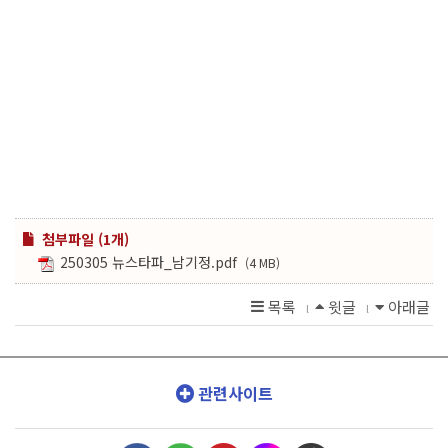
첨부파일 (1개)
250305 뉴스타파_남기정.pdf
(4 MB)
목록
윗글
아래글
l
l
관련사이트