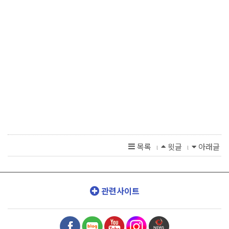
목록
윗글
아래글
l
l
관련사이트