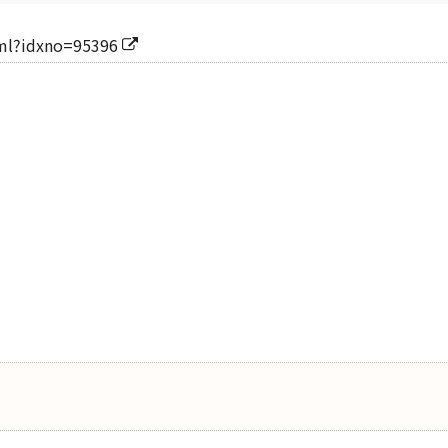
tml?idxno=95396