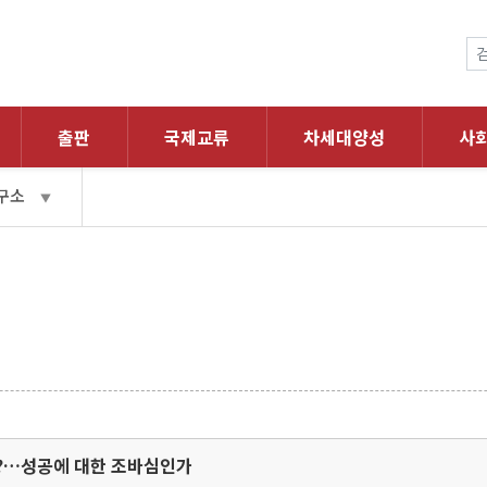
출판
국제교류
차세대양성
사
구소
▼
극복?…성공에 대한 조바심인가