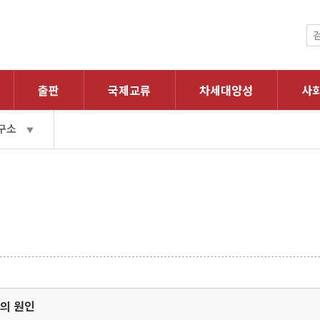
출판
국제교류
차세대양성
사
구소
▼
'의 원인