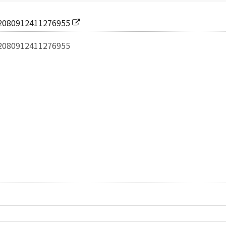
22080912411276955
22080912411276955