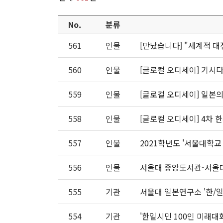
No.
분류
561
인물
[만났습니다] "세계적 대
560
인물
[글로컬 오디세이] 기시다
559
인물
[글로컬 오디세이] 일본
558
인물
[글로컬 오디세이] 4차 
557
인물
2021학년도 '서울대학교
556
인물
서울대 중앙도서관-서울
555
기관
서울대 일본연구소 '한/일
554
기관
'한일시민 100인 미래대