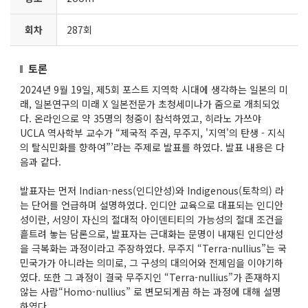
회차
287회
토론
2024년 9월 19일, 제5회 포스트 지역학 시대에 생각하는 일본의 미
래, 일본연구의 미래 X 일본전문가 초청세미나가 줌으로 개최되었
다. 온라인으로 약 35명의 청중이 참석하였고, 히라노 가쓰야
UCLA 역사학부 교수가 “제국적 주권, 무주지, '지역'의 탄생 - 지식
의 탈식민화를 향하여”’라는 주제로 발표를 하였다. 발표 내용은 다
음과 같다.
발표자는 먼저 Indian-ness(인디안성)와 Indigenous(토착의) 라
는 단어를 언급하며 설명하였다. 인디안 교육으로 대표되는 인디안
성이란, 서양이 자신의 절대적 아이덴티티의 가능성의 절대 조건을
흩트려 놓는 담론으로, 발표자는 근대화는 문명이 내재된 인디안성
을 극복화는 과정이라고 주장하였다. 무주지 “Terra-nullius”는 국
민국가가 아니라는 의미로, 그 구성의 대의어와 전제임을 이야기하
였다. 또한 그 과정이 결국 무주지인 “Terra-nullius”가 존재하지
않는 사람“Homo-nullius” 로 변모되게끔 하는 과정에 대해 설명
하였다.