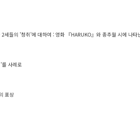
'과 2세들의 '청취'에 대하여 : 영화 『HARUKO』와 종추월 시에 나
리리'를 사례로
성의 표상